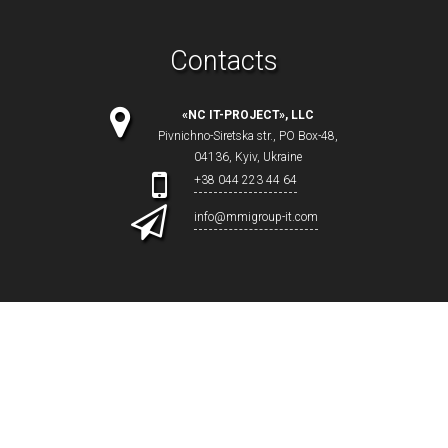
Contacts
«NC IT-PROJECT», LLC
Pivnichno-Siretska str., PO Box-48,
04136, Kyiv, Ukraine
+38 044 223 44 64
info@mmigroup-it.com